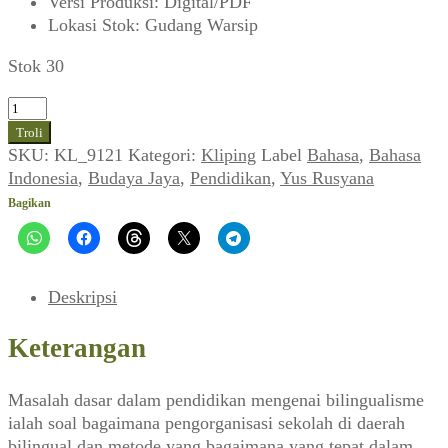
Versi Produksi
:
Digital/PDF
Lokasi Stok
:
Gudang Warsip
Stok 30
Kuantitas
Yus
Troli
Rusyana
SKU:
KL_9121
Kategori:
Kliping
Label
Bahasa
,
Bahasa
~
Indonesia
,
Budaya Jaya
,
Pendidikan
,
Yus Rusyana
Bilingualisme
Bagikan
dan
Pengajaran
Bahasa
(Budaya
Deskripsi
Jaya,
April
Keterangan
1972,
No.
Masalah dasar dalam pendidikan mengenai bilingualisme
47)
ialah soal bagaimana pengorganisasi sekolah di daerah
bilingual dan metode yang bagaimana yang tepat dalam