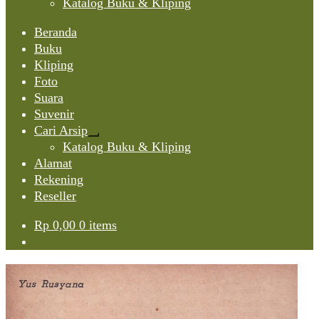
Katalog Buku & Kliping
Beranda
Buku
Kliping
Foto
Suara
Suvenir
Cari Arsip
Expand
Katalog Buku & Kliping
child
Alamat
menu
Rekening
Reseller
Rp
0,00
0 items