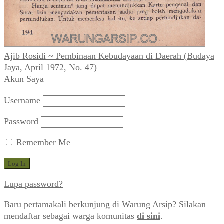
Ajib Rosidi ~ Pembinaan Kebudayaan di Daerah (Budaya
Jaya, April 1972, No. 47)
Akun Saya
Username
Password
Remember Me
Lupa password?
Baru pertamakali berkunjung di Warung Arsip? Silakan
mendaftar sebagai warga komunitas
di sini
.