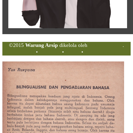
©2015
Warung Arsip
dikelola oleh
Indonesia Buku
.
Tentang
•
Peta Situs
•
Kerani
•
Privacy Policy