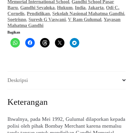
di
Memorial International School
,
Gandhi School Pasar
Gandhi
Baru
,
Gandhi Sevaloka
,
Hukum
,
India
,
Jakarta
,
Odi C.
Memorial
Cornelis
,
Pendidikan
,
Sekolah Nasional Mahatma Gandhi
,
Soetrisno
,
Suresh G Vaswani
,
V Ram Gulumal
,
Yayasan
School
Mahatma Gandhi
(FORUM_No.
Bagikan
1
Th.
III,
28
April
1994)
Deskripsi
Keterangan
Ihwalnya, pada Mei 1992, Gulumal dilaporkan kepada
polisi oleh pihak Bombay Merchant karena memalsu
tanda tangan untuk mendirikan Gandhi Memorial