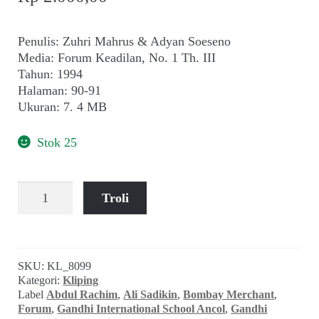
Penulis: Zuhri Mahrus & Adyan Soeseno
Media: Forum Keadilan, No. 1 Th. III
Tahun: 1994
Halaman: 90-91
Ukuran: 7. 4 MB
Stok 25
Kuantitas
Troli
Zuhri
Mahrus
&
Adyan
SKU:
KL_8099
Soeseno
Kategori:
Kliping
~
Label
Abdul Rachim
,
Ali Sadikin
,
Bombay Merchant
,
Sengketa
Forum
,
Gandhi International School Ancol
,
Gandhi