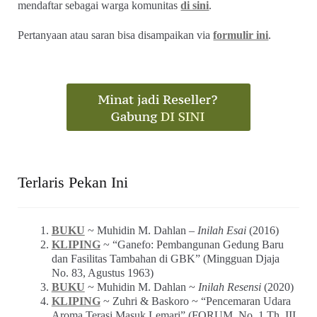
mendaftar sebagai warga komunitas
di sini
.
Pertanyaan atau saran bisa disampaikan via
formulir ini
.
Terlaris Pekan Ini
BUKU
~ Muhidin M. Dahlan –
Inilah Esai
(2016)
KLIPING
~ “Ganefo: Pembangunan Gedung Baru
dan Fasilitas Tambahan di GBK” (Mingguan Djaja
No. 83, Agustus 1963)
BUKU
~ Muhidin M. Dahlan ~
Inilah Resensi
(2020)
KLIPING
~ Zuhri & Baskoro ~ “Pencemaran Udara
Aroma Terasi Masuk Lemari” (FORUM_No. 1 Th. III,