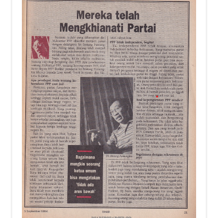
child
menu
Alamat
Rekening
Reseller