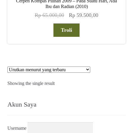
Cerpen Kompas Pilihan 2009 – Pada Suatu Hari, Ada
Ibu dan Radian (2010)
Harga
Harga
Rp
65.000,00
Rp
59.500,00
Alamat
aslinya
saat
adalah:
ini
Troli
Rekening
Rp 65.000,00.
adalah:
Rp 59.500,00.
Reseller
Showing the single result
Akun Saya
Username