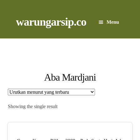
Skip
to
content
Skip
Skip
warungarsip.co
Menu
to
to
navigation
content
Beranda
Buku
Kliping
Aba Mardjani
Foto
Suara
Showing the single result
Suvenir
Cari Arsip