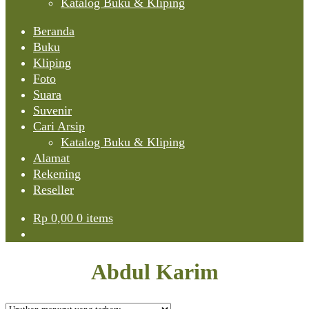
Katalog Buku & Kliping
Beranda
Buku
Kliping
Foto
Suara
Suvenir
Cari Arsip
Katalog Buku & Kliping
Alamat
Rekening
Reseller
Rp
0,00
0 items
Abdul Karim