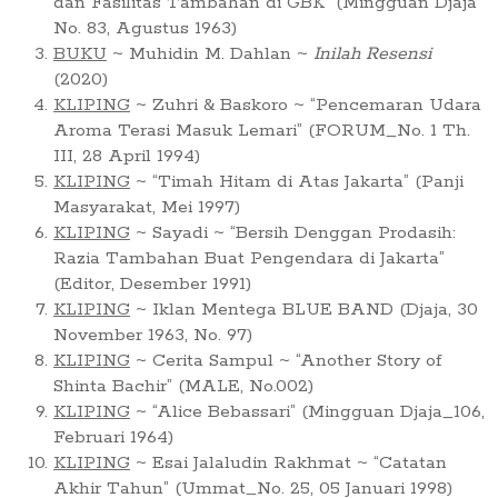
dan Fasilitas Tambahan di GBK” (Mingguan Djaja
No. 83, Agustus 1963)
BUKU
~ Muhidin M. Dahlan ~
Inilah Resensi
(2020)
KLIPING
~ Zuhri & Baskoro ~ “Pencemaran Udara
Aroma Terasi Masuk Lemari” (FORUM_No. 1 Th.
III, 28 April 1994)
KLIPING
~ “Timah Hitam di Atas Jakarta” (Panji
Masyarakat, Mei 1997)
KLIPING
~ Sayadi ~ “Bersih Denggan Prodasih:
Razia Tambahan Buat Pengendara di Jakarta”
(Editor, Desember 1991)
KLIPING
~ Iklan Mentega BLUE BAND (Djaja, 30
November 1963, No. 97)
KLIPING
~ Cerita Sampul ~ “Another Story of
Shinta Bachir” (MALE, No.002)
KLIPING
~ “Alice Bebassari” (Mingguan Djaja_106,
Februari 1964)
KLIPING
~ Esai Jalaludin Rakhmat ~ “Catatan
Akhir Tahun” (Ummat_No. 25, 05 Januari 1998)