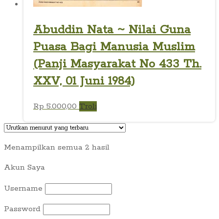
Abuddin Nata ~ Nilai Guna
Puasa Bagi Manusia Muslim
(Panji Masyarakat No 433 Th.
XXV, 01 Juni 1984)
Rp
5.000,00
Troli
Diurutkan
Menampilkan semua 2 hasil
menurut
Akun Saya
yang
terbaru
Username
Password