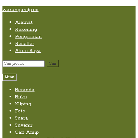
Skip
Skip
Skip
warungarsip.co
to
to
to
Alamat
content
navigation
content
Rekening
Pengiriman
Reseller
Akun Saya
Pencarian
Cari
untuk:
Menu
Beranda
Buku
Kliping
Foto
Suara
Suvenir
Cari Arsip