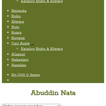
Katalog Buku & Kliping
Beranda
Buku
Kliping
Foto
Suara
Suvenir
Cari Arsip
Expand
Katalog Buku & Kliping
child
Alamat
menu
Rekening
Reseller
Rp
0,00
0 items
Abuddin Nata