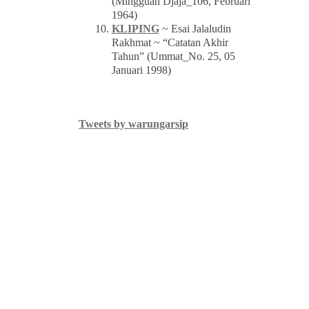
(Mingguan Djaja_106, Februari
1964)
KLIPING
~ Esai Jalaludin
Rakhmat ~ “Catatan Akhir
Tahun” (Ummat_No. 25, 05
Januari 1998)
Tweets by warungarsip