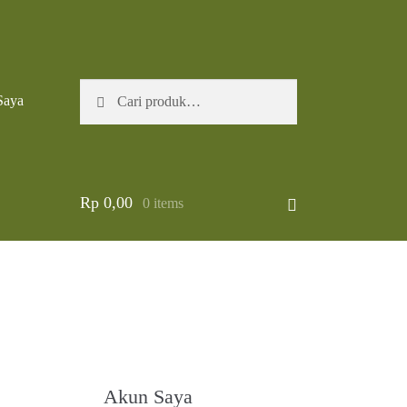
Pencarian
Cari
Saya
untuk:
Rp
0,00
0 items
Akun Saya