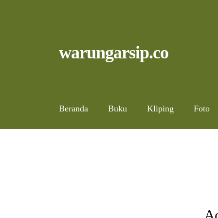
Skip
to
content
Skip
Skip
warungarsip.co
to
to
navigation
content
Beranda
Buku
Kliping
Foto
A