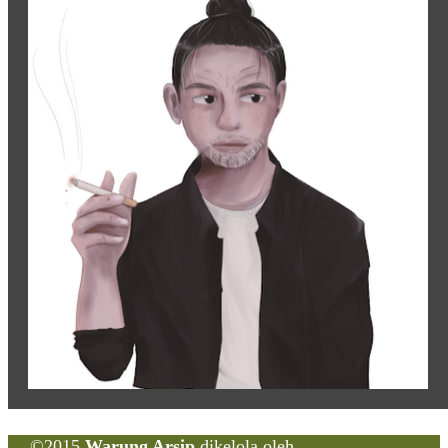
©2015
Warung Arsip
dikelola oleh
Indonesia Buku
.