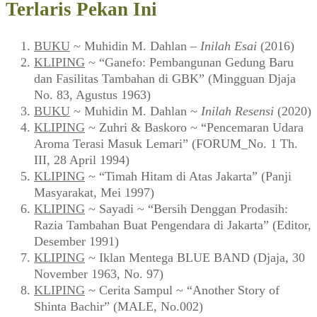
Terlaris Pekan Ini
BUKU
~ Muhidin M. Dahlan –
Inilah Esai
(2016)
KLIPING
~ “Ganefo: Pembangunan Gedung Baru
dan Fasilitas Tambahan di GBK” (Mingguan Djaja
No. 83, Agustus 1963)
BUKU
~ Muhidin M. Dahlan ~
Inilah Resensi
(2020)
KLIPING
~ Zuhri & Baskoro ~ “Pencemaran Udara
Aroma Terasi Masuk Lemari” (FORUM_No. 1 Th.
III, 28 April 1994)
KLIPING
~ “Timah Hitam di Atas Jakarta” (Panji
Masyarakat, Mei 1997)
KLIPING
~ Sayadi ~ “Bersih Denggan Prodasih:
Razia Tambahan Buat Pengendara di Jakarta” (Editor,
Desember 1991)
KLIPING
~ Iklan Mentega BLUE BAND (Djaja, 30
November 1963, No. 97)
KLIPING
~ Cerita Sampul ~ “Another Story of
Shinta Bachir” (MALE, No.002)