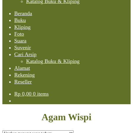
Katalog Buku & Kliping
Beranda
Buku
Kliping
Foto
Suara
Suvenir
Cari Arsip
Katalog Buku & Kliping
Alamat
Rekening
Reseller
Rp
0,00
0 items
Agam Wispi