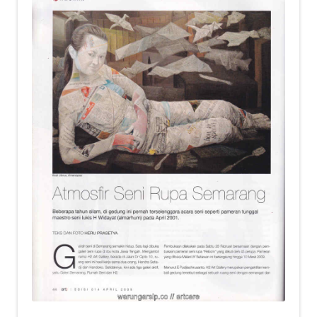
child
menu
Alamat
Rekening
Reseller