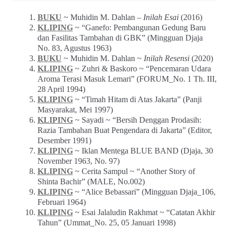
BUKU
~ Muhidin M. Dahlan –
Inilah Esai
(2016)
KLIPING
~ “Ganefo: Pembangunan Gedung Baru
dan Fasilitas Tambahan di GBK” (Mingguan Djaja
No. 83, Agustus 1963)
BUKU
~ Muhidin M. Dahlan ~
Inilah Resensi
(2020)
KLIPING
~ Zuhri & Baskoro ~ “Pencemaran Udara
Aroma Terasi Masuk Lemari” (FORUM_No. 1 Th. III,
28 April 1994)
KLIPING
~ “Timah Hitam di Atas Jakarta” (Panji
Masyarakat, Mei 1997)
KLIPING
~ Sayadi ~ “Bersih Denggan Prodasih:
Razia Tambahan Buat Pengendara di Jakarta” (Editor,
Desember 1991)
KLIPING
~ Iklan Mentega BLUE BAND (Djaja, 30
November 1963, No. 97)
KLIPING
~ Cerita Sampul ~ “Another Story of
Shinta Bachir” (MALE, No.002)
KLIPING
~ “Alice Bebassari” (Mingguan Djaja_106,
Februari 1964)
KLIPING
~ Esai Jalaludin Rakhmat ~ “Catatan Akhir
Tahun” (Ummat_No. 25, 05 Januari 1998)