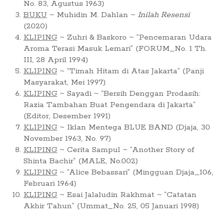
No. 83, Agustus 1963)
BUKU
~ Muhidin M. Dahlan ~
Inilah Resensi
(2020)
KLIPING
~ Zuhri & Baskoro ~ “Pencemaran Udara
Aroma Terasi Masuk Lemari” (FORUM_No. 1 Th.
III, 28 April 1994)
KLIPING
~ “Timah Hitam di Atas Jakarta” (Panji
Masyarakat, Mei 1997)
KLIPING
~ Sayadi ~ “Bersih Denggan Prodasih:
Razia Tambahan Buat Pengendara di Jakarta”
(Editor, Desember 1991)
KLIPING
~ Iklan Mentega BLUE BAND (Djaja, 30
November 1963, No. 97)
KLIPING
~ Cerita Sampul ~ “Another Story of
Shinta Bachir” (MALE, No.002)
KLIPING
~ “Alice Bebassari” (Mingguan Djaja_106,
Februari 1964)
KLIPING
~ Esai Jalaludin Rakhmat ~ “Catatan
Akhir Tahun” (Ummat_No. 25, 05 Januari 1998)