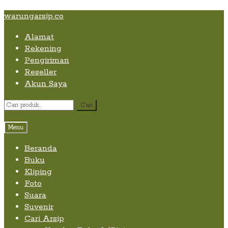
Skip
Skip
Skip
warungarsip.co
to
to
to
Alamat
content
navigation
content
Rekening
Pengiriman
Reseller
Akun Saya
Pencarian
Cari
untuk:
Menu
Beranda
Buku
Kliping
Foto
Suara
Suvenir
Cari Arsip