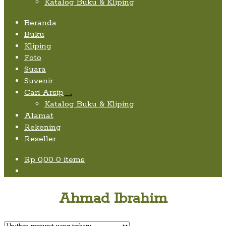
Katalog Buku & Kliping
Beranda
Buku
Kliping
Foto
Suara
Suvenir
Cari Arsip
Expand
Katalog Buku & Kliping
child
Alamat
menu
Rekening
Reseller
Rp
0,00
0 items
Ahmad Ibrahim