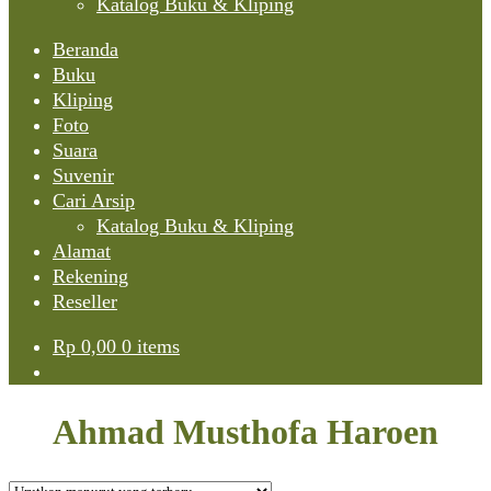
Katalog Buku & Kliping
Beranda
Buku
Kliping
Foto
Suara
Suvenir
Cari Arsip
Katalog Buku & Kliping
Alamat
Rekening
Reseller
Rp
0,00
0 items
Ahmad Musthofa Haroen