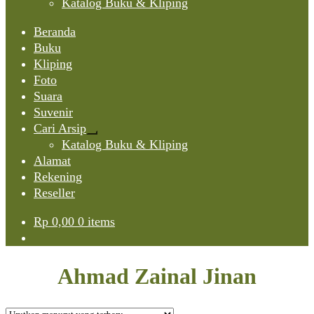
Katalog Buku & Kliping
Beranda
Buku
Kliping
Foto
Suara
Suvenir
Cari Arsip
Expand
Katalog Buku & Kliping
child
Alamat
menu
Rekening
Reseller
Rp
0,00
0 items
Ahmad Zainal Jinan