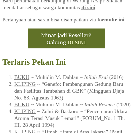
Baru pertamakali berkunjung di Warung Arsip? Silakan
mendaftar sebagai warga komunitas
di sini
.
Pertanyaan atau saran bisa disampaikan via
formulir ini
.
Terlaris Pekan Ini
BUKU
~ Muhidin M. Dahlan –
Inilah Esai
(2016)
KLIPING
~ “Ganefo: Pembangunan Gedung Baru
dan Fasilitas Tambahan di GBK” (Mingguan Djaja
No. 83, Agustus 1963)
BUKU
~ Muhidin M. Dahlan ~
Inilah Resensi
(2020)
KLIPING
~ Zuhri & Baskoro ~ “Pencemaran Udara
Aroma Terasi Masuk Lemari” (FORUM_No. 1 Th.
III, 28 April 1994)
KLIPING
~ “Timah Hitam di Atas Jakarta” (Panji