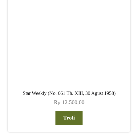
child
menu
Alamat
Rekening
Reseller
Star Weekly (No. 661 Th. XIII, 30 Agust 1958)
Rp
12.500,00
Troli