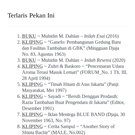
Terlaris Pekan Ini
BUKU
~ Muhidin M. Dahlan –
Inilah Esai
(2016)
KLIPING
~ “Ganefo: Pembangunan Gedung Baru
dan Fasilitas Tambahan di GBK” (Mingguan Djaja
No. 83, Agustus 1963)
BUKU
~ Muhidin M. Dahlan ~
Inilah Resensi
(2020)
KLIPING
~ Zuhri & Baskoro ~ “Pencemaran Udara
Aroma Terasi Masuk Lemari” (FORUM_No. 1 Th. III,
28 April 1994)
KLIPING
~ “Timah Hitam di Atas Jakarta” (Panji
Masyarakat, Mei 1997)
KLIPING
~ Sayadi ~ “Bersih Denggan Prodasih:
Razia Tambahan Buat Pengendara di Jakarta” (Editor,
Desember 1991)
KLIPING
~ Iklan Mentega BLUE BAND (Djaja, 30
November 1963, No. 97)
KLIPING
~ Cerita Sampul ~ “Another Story of
Shinta Bachir” (MALE, No.002)