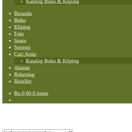
Katalog Buku & Kliping
Beranda
Buku
Kliping
Foto
Suara
Suvenir
Cari Arsip
Katalog Buku & Kliping
Alamat
Rekening
Reseller
Rp
0,00
0 items