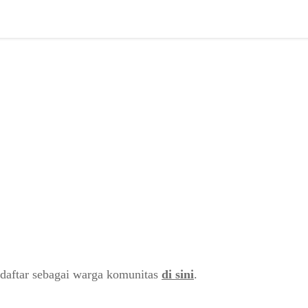
daftar sebagai warga komunitas
di sini
.