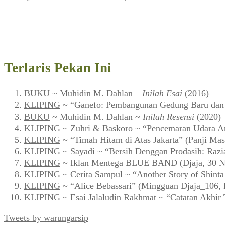
Terlaris Pekan Ini
BUKU
~ Muhidin M. Dahlan –
Inilah Esai
(2016)
KLIPING
~ “Ganefo: Pembangunan Gedung Baru dan F
BUKU
~ Muhidin M. Dahlan ~
Inilah Resensi
(2020)
KLIPING
~ Zuhri & Baskoro ~ “Pencemaran Udara Ar
KLIPING
~ “Timah Hitam di Atas Jakarta” (Panji Mas
KLIPING
~ Sayadi ~ “Bersih Denggan Prodasih: Razi
KLIPING
~ Iklan Mentega BLUE BAND (Djaja, 30 N
KLIPING
~ Cerita Sampul ~ “Another Story of Shint
KLIPING
~ “Alice Bebassari” (Mingguan Djaja_106, 
KLIPING
~ Esai Jalaludin Rakhmat ~ “Catatan Akhir
Tweets by warungarsip