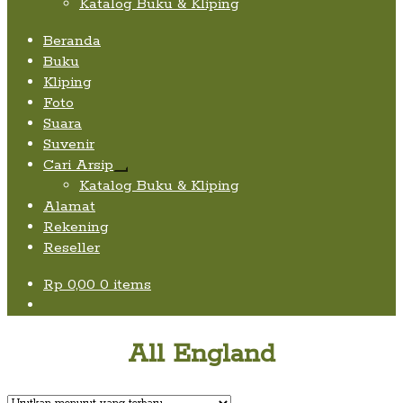
Katalog Buku & Kliping
Beranda
Buku
Kliping
Foto
Suara
Suvenir
Cari Arsip
Expand
Katalog Buku & Kliping
child
Alamat
menu
Rekening
Reseller
Rp
0,00
0 items
All England