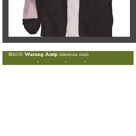
©2015
Warung Arsip
dikelola oleh
Indonesia Buku
.
Tentang
•
Peta Situs
•
Kerani
•
Privacy Policy