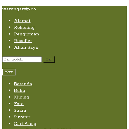
Skip
Skip
Skip
warungarsip.co
to
to
to
Alamat
content
navigation
content
Rekening
Pengiriman
Reseller
Akun Saya
Pencarian
Cari
untuk:
Menu
Beranda
Buku
Kliping
Foto
Suara
Suvenir
Cari Arsip