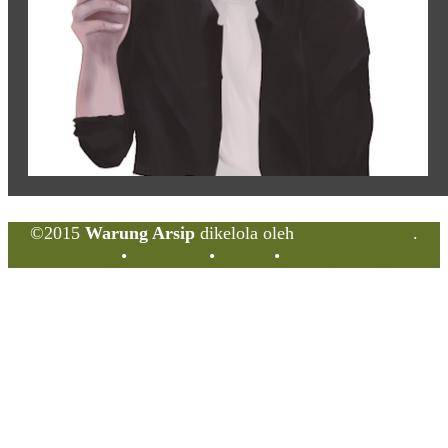
©2015
Warung Arsip
dikelola oleh
Indonesia Buku
.
Tentang
•
Peta Situs
•
Kerani
•
Privacy Policy