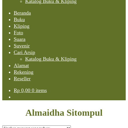
Katalog Buku & Kliping
Beranda
Buku
Kliping
Foto
Suara
Suvenir
Cari Arsip
Katalog Buku & Kliping
Alamat
Rekening
Reseller
Rp
0,00
0 items
Almaidha Sitompul