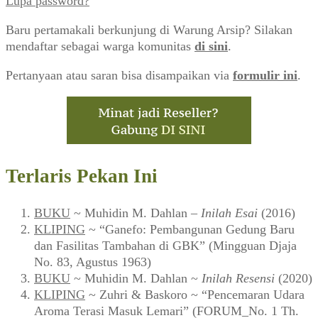
Lupa password?
Baru pertamakali berkunjung di Warung Arsip? Silakan
mendaftar sebagai warga komunitas
di sini
.
Pertanyaan atau saran bisa disampaikan via
formulir ini
.
Terlaris Pekan Ini
BUKU
~ Muhidin M. Dahlan –
Inilah Esai
(2016)
KLIPING
~ “Ganefo: Pembangunan Gedung Baru
dan Fasilitas Tambahan di GBK” (Mingguan Djaja
No. 83, Agustus 1963)
BUKU
~ Muhidin M. Dahlan ~
Inilah Resensi
(2020)
KLIPING
~ Zuhri & Baskoro ~ “Pencemaran Udara
Aroma Terasi Masuk Lemari” (FORUM_No. 1 Th.