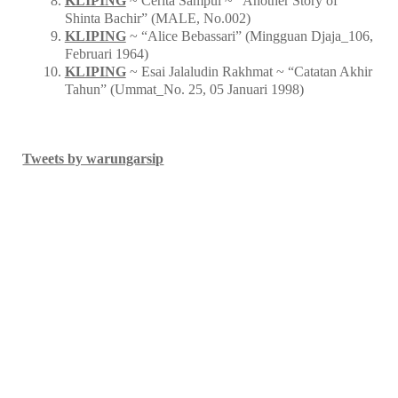
KLIPING
~ Cerita Sampul ~ “Another Story of
Shinta Bachir” (MALE, No.002)
KLIPING
~ “Alice Bebassari” (Mingguan Djaja_106,
Februari 1964)
KLIPING
~ Esai Jalaludin Rakhmat ~ “Catatan Akhir
Tahun” (Ummat_No. 25, 05 Januari 1998)
Tweets by warungarsip