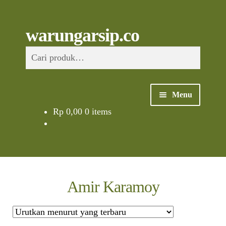
Skip
to
content
Skip
Skip
Cari
warungarsip.co
to
to
Pencarian
navigation
content
untuk:
Menu
Rp
0,00
0 items
Beranda
Buku
Kliping
Amir Karamoy
Foto