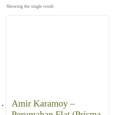
Suara
Showing the single result
Suvenir
Expand
Cari Arsip
child
menu
Alamat
Rekening
Reseller
Amir Karamoy –
Perumahan Flat (Prisma