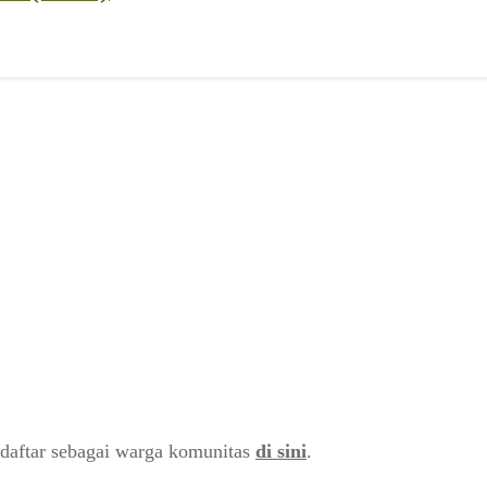
daftar sebagai warga komunitas
di sini
.