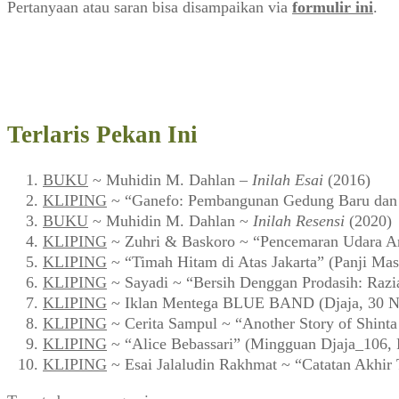
Pertanyaan atau saran bisa disampaikan via
formulir ini
.
Terlaris Pekan Ini
BUKU
~ Muhidin M. Dahlan –
Inilah Esai
(2016)
KLIPING
~ “Ganefo: Pembangunan Gedung Baru dan F
BUKU
~ Muhidin M. Dahlan ~
Inilah Resensi
(2020)
KLIPING
~ Zuhri & Baskoro ~ “Pencemaran Udara Ar
KLIPING
~ “Timah Hitam di Atas Jakarta” (Panji Mas
KLIPING
~ Sayadi ~ “Bersih Denggan Prodasih: Razi
KLIPING
~ Iklan Mentega BLUE BAND (Djaja, 30 N
KLIPING
~ Cerita Sampul ~ “Another Story of Shint
KLIPING
~ “Alice Bebassari” (Mingguan Djaja_106, 
KLIPING
~ Esai Jalaludin Rakhmat ~ “Catatan Akhir