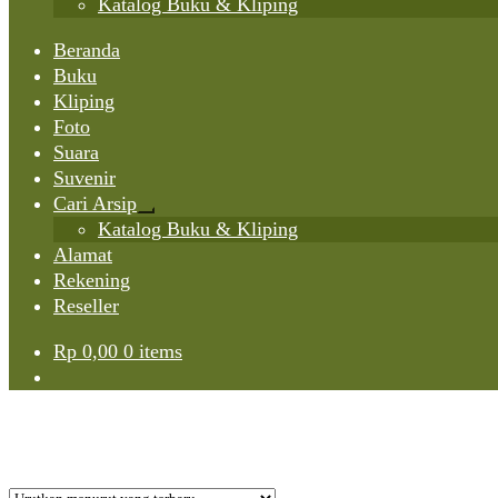
Katalog Buku & Kliping
Beranda
Buku
Kliping
Foto
Suara
Suvenir
Cari Arsip
Expand
Katalog Buku & Kliping
child
Alamat
menu
Rekening
Reseller
Rp
0,00
0 items