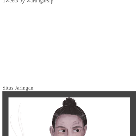
Tweets by warungarsip
Situs Jaringan