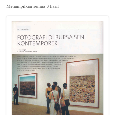
Suara
Diurutkan
Menampilkan semua 3 hasil
menurut
Suvenir
yang
terbaru
Expand
Cari Arsip
child
menu
Alamat
Rekening
Reseller