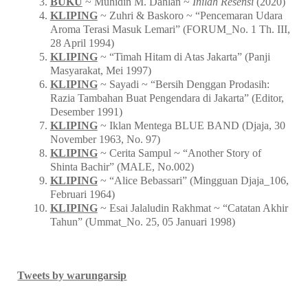
BUKU
~ Muhidin M. Dahlan ~
Inilah Resensi
(2020)
KLIPING
~ Zuhri & Baskoro ~ “Pencemaran Udara
Aroma Terasi Masuk Lemari” (FORUM_No. 1 Th. III,
28 April 1994)
KLIPING
~ “Timah Hitam di Atas Jakarta” (Panji
Masyarakat, Mei 1997)
KLIPING
~ Sayadi ~ “Bersih Denggan Prodasih:
Razia Tambahan Buat Pengendara di Jakarta” (Editor,
Desember 1991)
KLIPING
~ Iklan Mentega BLUE BAND (Djaja, 30
November 1963, No. 97)
KLIPING
~ Cerita Sampul ~ “Another Story of
Shinta Bachir” (MALE, No.002)
KLIPING
~ “Alice Bebassari” (Mingguan Djaja_106,
Februari 1964)
KLIPING
~ Esai Jalaludin Rakhmat ~ “Catatan Akhir
Tahun” (Ummat_No. 25, 05 Januari 1998)
Tweets by warungarsip