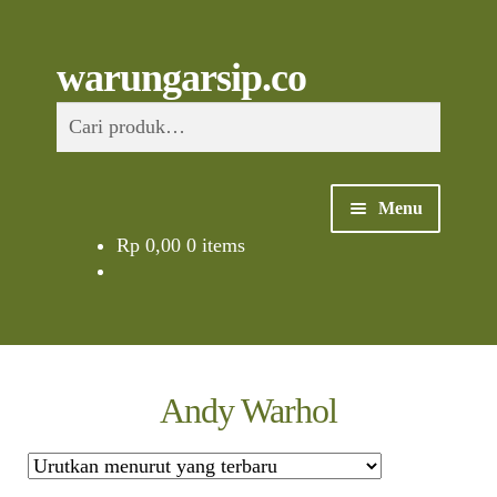
Skip
to
content
Skip
Skip
Cari
warungarsip.co
to
to
Pencarian
navigation
content
untuk:
Menu
Rp
0,00
0 items
Beranda
Buku
Kliping
Andy Warhol
Foto