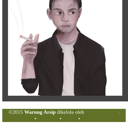
©2015
Warung Arsip
dikelola oleh
Indonesia Buku
.
Tentang
•
Peta Situs
•
Kerani
•
Privacy Policy