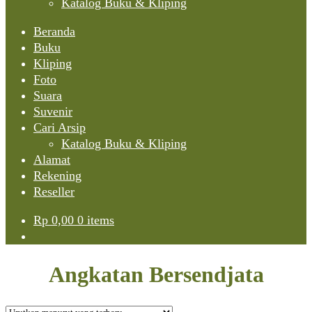
Katalog Buku & Kliping
Beranda
Buku
Kliping
Foto
Suara
Suvenir
Cari Arsip
Katalog Buku & Kliping
Alamat
Rekening
Reseller
Rp
0,00
0 items
Angkatan Bersendjata