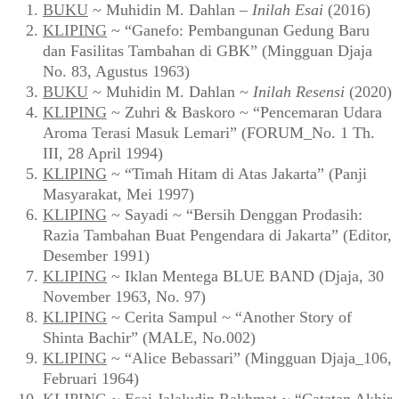
BUKU
~ Muhidin M. Dahlan –
Inilah Esai
(2016)
KLIPING
~ “Ganefo: Pembangunan Gedung Baru
dan Fasilitas Tambahan di GBK” (Mingguan Djaja
No. 83, Agustus 1963)
BUKU
~ Muhidin M. Dahlan ~
Inilah Resensi
(2020)
KLIPING
~ Zuhri & Baskoro ~ “Pencemaran Udara
Aroma Terasi Masuk Lemari” (FORUM_No. 1 Th.
III, 28 April 1994)
KLIPING
~ “Timah Hitam di Atas Jakarta” (Panji
Masyarakat, Mei 1997)
KLIPING
~ Sayadi ~ “Bersih Denggan Prodasih:
Razia Tambahan Buat Pengendara di Jakarta” (Editor,
Desember 1991)
KLIPING
~ Iklan Mentega BLUE BAND (Djaja, 30
November 1963, No. 97)
KLIPING
~ Cerita Sampul ~ “Another Story of
Shinta Bachir” (MALE, No.002)
KLIPING
~ “Alice Bebassari” (Mingguan Djaja_106,
Februari 1964)
KLIPING
~ Esai Jalaludin Rakhmat ~ “Catatan Akhir