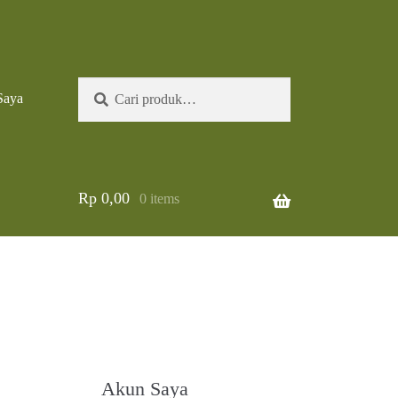
Pencarian
Cari
Saya
untuk:
Rp
0,00
0 items
Akun Saya