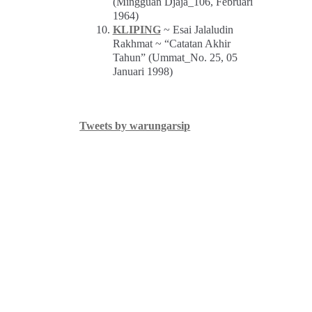
(Mingguan Djaja_106, Februari
1964)
KLIPING
~ Esai Jalaludin
Rakhmat ~ “Catatan Akhir
Tahun” (Ummat_No. 25, 05
Januari 1998)
Tweets by warungarsip