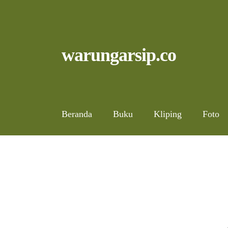
Skip
to
content
Skip
Skip
warungarsip.co
to
to
navigation
content
Beranda
Buku
Kliping
Foto