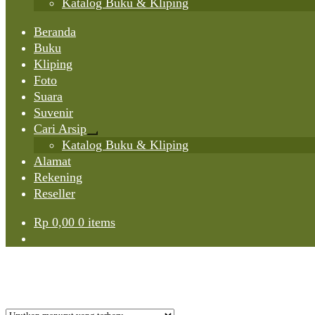
Katalog Buku & Kliping
Beranda
Buku
Kliping
Foto
Suara
Suvenir
Cari Arsip
Expand
Katalog Buku & Kliping
child
Alamat
menu
Rekening
Reseller
Rp
0,00
0 items