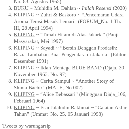
No. 83, Agustus 1963)
BUKU
~ Muhidin M. Dahlan ~
Inilah Resensi
(2020)
KLIPING
~ Zuhri & Baskoro ~ “Pencemaran Udara
Aroma Terasi Masuk Lemari” (FORUM_No. 1 Th.
III, 28 April 1994)
KLIPING
~ “Timah Hitam di Atas Jakarta” (Panji
Masyarakat, Mei 1997)
KLIPING
~ Sayadi ~ “Bersih Denggan Prodasih:
Razia Tambahan Buat Pengendara di Jakarta” (Editor,
Desember 1991)
KLIPING
~ Iklan Mentega BLUE BAND (Djaja, 30
November 1963, No. 97)
KLIPING
~ Cerita Sampul ~ “Another Story of
Shinta Bachir” (MALE, No.002)
KLIPING
~ “Alice Bebassari” (Mingguan Djaja_106,
Februari 1964)
KLIPING
~ Esai Jalaludin Rakhmat ~ “Catatan Akhir
Tahun” (Ummat_No. 25, 05 Januari 1998)
Tweets by warungarsip