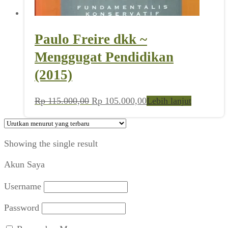
Paulo Freire dkk ~
Menggugat Pendidikan
(2015)
Harga
Harga
Rp
115.000,00
Rp
105.000,00
Lebih lanjut
aslinya
saat
adalah:
ini
Rp 115.000,00.
adalah:
Showing the single result
Rp 105.000,00.
Akun Saya
Username
Password