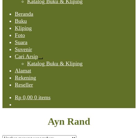
Katalog Buku & Kliping
Beranda
Buku
Kliping
Foto
Suara
Suvenir
Cari Arsip
Expand
Katalog Buku & Kliping
child
Alamat
menu
Rekening
Reseller
Rp
0,00
0 items
Ayn Rand