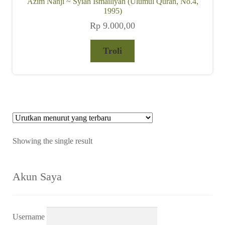
Azim Nanji ~ Syiah Ismailiyah (Ulumul Quran, No.4,
child
1995)
menu
Rp
9.000,00
Alamat
Troli
Rekening
Reseller
Showing the single result
Akun Saya
Username