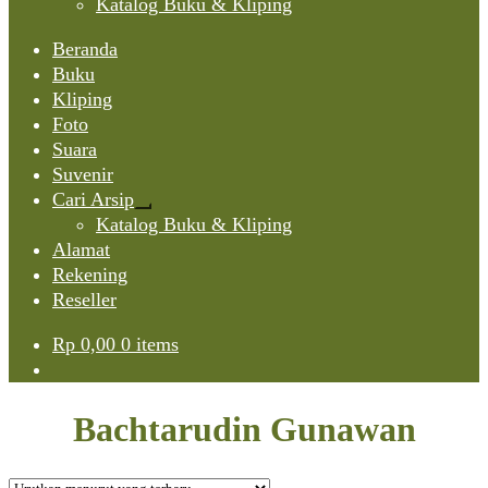
Katalog Buku & Kliping
Beranda
Buku
Kliping
Foto
Suara
Suvenir
Cari Arsip
Expand
Katalog Buku & Kliping
child
Alamat
menu
Rekening
Reseller
Rp
0,00
0 items
Bachtarudin Gunawan