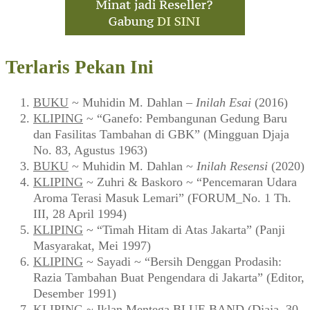
Terlaris Pekan Ini
BUKU
~ Muhidin M. Dahlan –
Inilah Esai
(2016)
KLIPING
~ “Ganefo: Pembangunan Gedung Baru
dan Fasilitas Tambahan di GBK” (Mingguan Djaja
No. 83, Agustus 1963)
BUKU
~ Muhidin M. Dahlan ~
Inilah Resensi
(2020)
KLIPING
~ Zuhri & Baskoro ~ “Pencemaran Udara
Aroma Terasi Masuk Lemari” (FORUM_No. 1 Th.
III, 28 April 1994)
KLIPING
~ “Timah Hitam di Atas Jakarta” (Panji
Masyarakat, Mei 1997)
KLIPING
~ Sayadi ~ “Bersih Denggan Prodasih:
Razia Tambahan Buat Pengendara di Jakarta” (Editor,
Desember 1991)
KLIPING
~ Iklan Mentega BLUE BAND (Djaja, 30