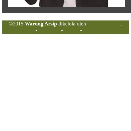
©2015
Warung Arsip
dikelola oleh
Indonesia Buku
.
Tentang
•
Peta Situs
•
Kerani
•
Privacy Policy