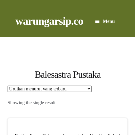
Skip
to
content
Skip
Skip
warungarsip.co
Menu
to
to
navigation
content
Beranda
Buku
Kliping
Balesastra Pustaka
Foto
Suara
Showing the single result
Suvenir
Expand
Cari Arsip