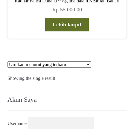
Radhar Panca Dahana ~ Agama dalam Kearifan Bahari
child
Rp
55.000,00
menu
Alamat
Lebih lanjut
Rekening
Reseller
Showing the single result
Akun Saya
Username