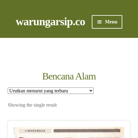
Skip
to
content
Skip
Skip
warungarsip.co
Menu
to
to
navigation
content
Beranda
Buku
Kliping
Bencana Alam
Foto
Suara
Showing the single result
Suvenir
Cari Arsip