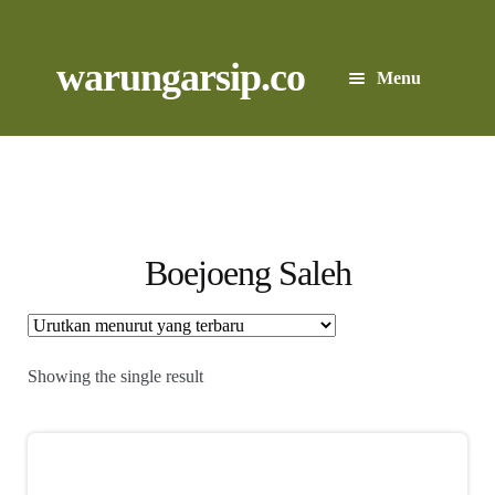
Skip
to
content
Skip
Skip
warungarsip.co
Menu
to
to
navigation
content
Beranda
Buku
Kliping
Boejoeng Saleh
Foto
Suara
Showing the single result
Suvenir
Expand
Cari Arsip