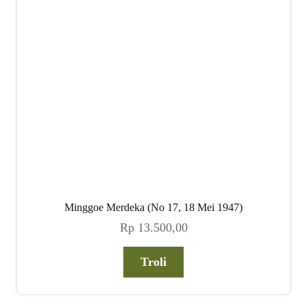
child
menu
Alamat
Rekening
Reseller
Minggoe Merdeka (No 17, 18 Mei 1947)
Rp
13.500,00
Troli