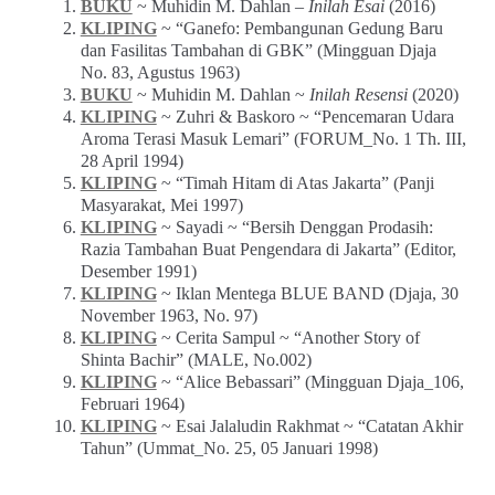
BUKU
~ Muhidin M. Dahlan –
Inilah Esai
(2016)
KLIPING
~ “Ganefo: Pembangunan Gedung Baru
dan Fasilitas Tambahan di GBK” (Mingguan Djaja
No. 83, Agustus 1963)
BUKU
~ Muhidin M. Dahlan ~
Inilah Resensi
(2020)
KLIPING
~ Zuhri & Baskoro ~ “Pencemaran Udara
Aroma Terasi Masuk Lemari” (FORUM_No. 1 Th. III,
28 April 1994)
KLIPING
~ “Timah Hitam di Atas Jakarta” (Panji
Masyarakat, Mei 1997)
KLIPING
~ Sayadi ~ “Bersih Denggan Prodasih:
Razia Tambahan Buat Pengendara di Jakarta” (Editor,
Desember 1991)
KLIPING
~ Iklan Mentega BLUE BAND (Djaja, 30
November 1963, No. 97)
KLIPING
~ Cerita Sampul ~ “Another Story of
Shinta Bachir” (MALE, No.002)
KLIPING
~ “Alice Bebassari” (Mingguan Djaja_106,
Februari 1964)
KLIPING
~ Esai Jalaludin Rakhmat ~ “Catatan Akhir
Tahun” (Ummat_No. 25, 05 Januari 1998)