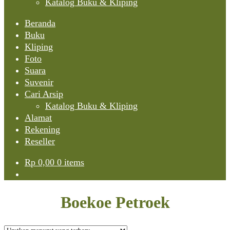
Katalog Buku & Kliping
Beranda
Buku
Kliping
Foto
Suara
Suvenir
Cari Arsip
Katalog Buku & Kliping
Alamat
Rekening
Reseller
Rp
0,00
0 items
Boekoe Petroek