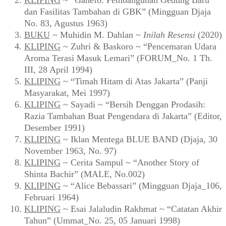
KLIPING
~ “Ganefo: Pembangunan Gedung Baru
dan Fasilitas Tambahan di GBK” (Mingguan Djaja
No. 83, Agustus 1963)
BUKU
~ Muhidin M. Dahlan ~
Inilah Resensi
(2020)
KLIPING
~ Zuhri & Baskoro ~ “Pencemaran Udara
Aroma Terasi Masuk Lemari” (FORUM_No. 1 Th.
III, 28 April 1994)
KLIPING
~ “Timah Hitam di Atas Jakarta” (Panji
Masyarakat, Mei 1997)
KLIPING
~ Sayadi ~ “Bersih Denggan Prodasih:
Razia Tambahan Buat Pengendara di Jakarta” (Editor,
Desember 1991)
KLIPING
~ Iklan Mentega BLUE BAND (Djaja, 30
November 1963, No. 97)
KLIPING
~ Cerita Sampul ~ “Another Story of
Shinta Bachir” (MALE, No.002)
KLIPING
~ “Alice Bebassari” (Mingguan Djaja_106,
Februari 1964)
KLIPING
~ Esai Jalaludin Rakhmat ~ “Catatan Akhir
Tahun” (Ummat_No. 25, 05 Januari 1998)