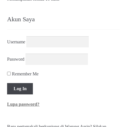
menurut
yang
terbaru
Akun Saya
Username
Password
Remember Me
Lupa password?
Baru pertamakali berkunjung di Warung Arsip? Silakan