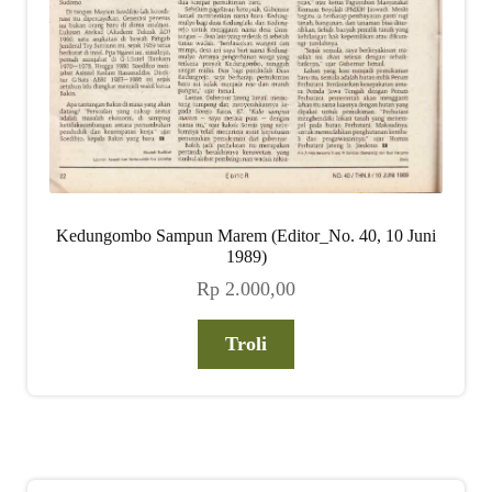
Kedungombo Sampun Marem (Editor_No. 40, 10 Juni
1989)
Rp
2.000,00
Troli