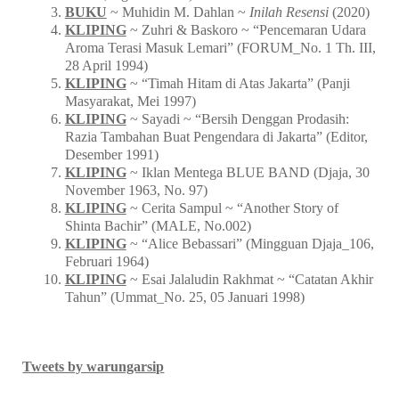
BUKU
~ Muhidin M. Dahlan ~
Inilah Resensi
(2020)
KLIPING
~ Zuhri & Baskoro ~ “Pencemaran Udara
Aroma Terasi Masuk Lemari” (FORUM_No. 1 Th. III,
28 April 1994)
KLIPING
~ “Timah Hitam di Atas Jakarta” (Panji
Masyarakat, Mei 1997)
KLIPING
~ Sayadi ~ “Bersih Denggan Prodasih:
Razia Tambahan Buat Pengendara di Jakarta” (Editor,
Desember 1991)
KLIPING
~ Iklan Mentega BLUE BAND (Djaja, 30
November 1963, No. 97)
KLIPING
~ Cerita Sampul ~ “Another Story of
Shinta Bachir” (MALE, No.002)
KLIPING
~ “Alice Bebassari” (Mingguan Djaja_106,
Februari 1964)
KLIPING
~ Esai Jalaludin Rakhmat ~ “Catatan Akhir
Tahun” (Ummat_No. 25, 05 Januari 1998)
Tweets by warungarsip