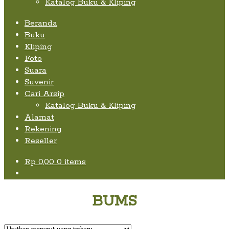
Katalog Buku & Kliping
Beranda
Buku
Kliping
Foto
Suara
Suvenir
Cari Arsip
Katalog Buku & Kliping
Alamat
Rekening
Reseller
Rp
0,00
0 items
BUMS