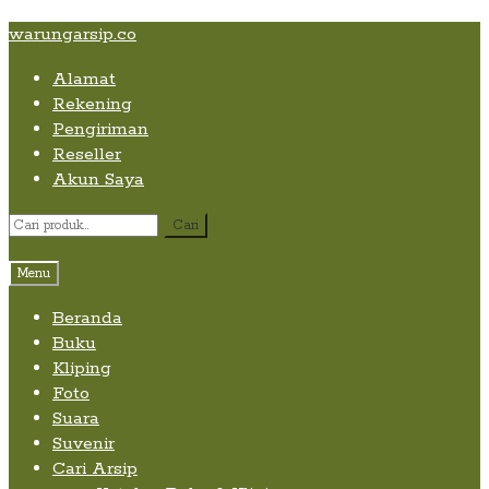
Skip
Skip
Skip
warungarsip.co
to
to
to
Alamat
content
navigation
content
Rekening
Pengiriman
Reseller
Akun Saya
Pencarian
Cari
untuk:
Menu
Beranda
Buku
Kliping
Foto
Suara
Suvenir
Cari Arsip