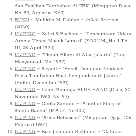
dan Fasilitas Tambahan di GBK” (Mingguan Djaja
No. 83, Agustus 1963)
BUKU
~ Muhidin M. Dahlan ~
Inilah Resensi
(2020)
KLIPING
~ Zuhri & Baskoro ~ “Pencemaran Udara
Aroma Terasi Masuk Lemari” (FORUM_No. 1 Th.
III, 28 April 1994)
KLIPING
~ “Timah Hitam di Atas Jakarta” (Panji
Masyarakat, Mei 1997)
KLIPING
~ Sayadi ~ “Bersih Denggan Prodasih:
Razia Tambahan Buat Pengendara di Jakarta”
(Editor, Desember 1991)
KLIPING
~ Iklan Mentega BLUE BAND (Djaja, 30
November 1963, No. 97)
KLIPING
~ Cerita Sampul ~ “Another Story of
Shinta Bachir” (MALE, No.002)
KLIPING
~ “Alice Bebassari” (Mingguan Djaja_106,
Februari 1964)
KLIPING
~ Esai Jalaludin Rakhmat ~ “Catatan