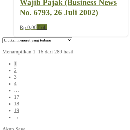
Wajib Pajak (Business News
No. 6793, 26 Juli 2002)
Rp
0,00
Troli
Diurutkan
Menampilkan 1–16 dari 289 hasil
menurut
1
yang
2
terbaru
3
4
…
17
18
19
→
Akun Saya