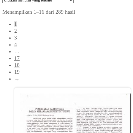
Diurutkan
Menampilkan 1–16 dari 289 hasil
menurut
1
yang
2
terbaru
3
4
…
17
18
19
→