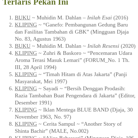
Terlaris Pekan Ini
BUKU
~ Muhidin M. Dahlan –
Inilah Esai
(2016)
KLIPING
~ “Ganefo: Pembangunan Gedung Baru
dan Fasilitas Tambahan di GBK” (Mingguan Djaja
No. 83, Agustus 1963)
BUKU
~ Muhidin M. Dahlan ~
Inilah Resensi
(2020)
KLIPING
~ Zuhri & Baskoro ~ “Pencemaran Udara
Aroma Terasi Masuk Lemari” (FORUM_No. 1 Th.
III, 28 April 1994)
KLIPING
~ “Timah Hitam di Atas Jakarta” (Panji
Masyarakat, Mei 1997)
KLIPING
~ Sayadi ~ “Bersih Denggan Prodasih:
Razia Tambahan Buat Pengendara di Jakarta” (Editor,
Desember 1991)
KLIPING
~ Iklan Mentega BLUE BAND (Djaja, 30
November 1963, No. 97)
KLIPING
~ Cerita Sampul ~ “Another Story of
Shinta Bachir” (MALE, No.002)