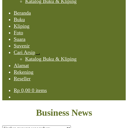
Katalog Buku & Kliping
Beranda
Buku
Kliping
Foto
Suara
Suvenir
Cari Arsip
Expand
Katalog Buku & Kliping
child
Alamat
menu
Rekening
Reseller
Rp
0,00
0 items
Business News