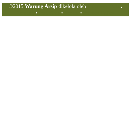
©2015
Warung Arsip
dikelola oleh
Indonesia Buku
.
Tentang
•
Peta Situs
•
Kerani
•
Privacy Policy