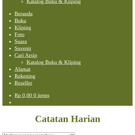
Katalog Buku & Kliping
Beranda
Buku
Kliping
Foto
Suara
Suvenir
Cari Arsip
Katalog Buku & Kliping
Alamat
Rekening
Reseller
Rp
0,00
0 items
Catatan Harian