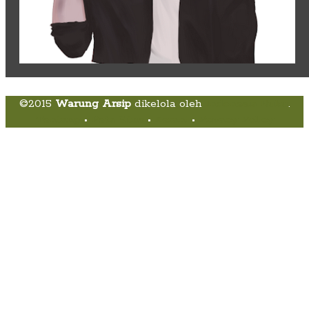
©2015
Warung Arsip
dikelola oleh
Indonesia Buku
.
Tentang
•
Peta Situs
•
Kerani
•
Privacy Policy