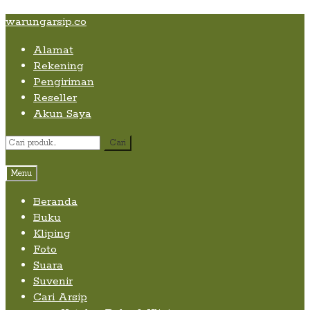
Skip
Skip
Skip
warungarsip.co
to
to
to
Alamat
content
navigation
content
Rekening
Pengiriman
Reseller
Akun Saya
Pencarian
Cari
untuk:
Menu
Beranda
Buku
Kliping
Foto
Suara
Suvenir
Cari Arsip