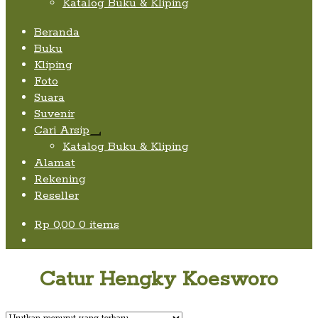
Katalog Buku & Kliping
Beranda
Buku
Kliping
Foto
Suara
Suvenir
Cari Arsip
Expand
Katalog Buku & Kliping
child
Alamat
menu
Rekening
Reseller
Rp
0,00
0 items
Catur Hengky Koesworo