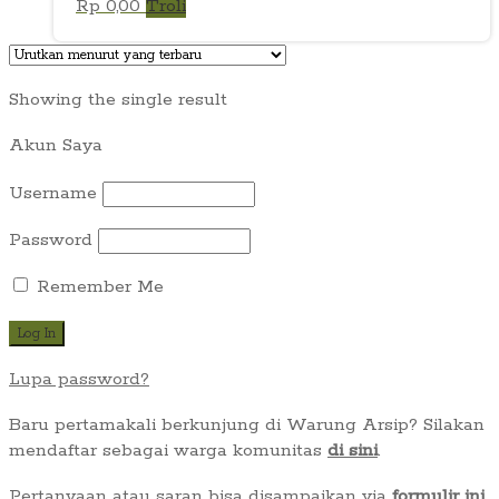
Rp
0,00
Troli
Showing the single result
Akun Saya
Username
Password
Remember Me
Lupa password?
Baru pertamakali berkunjung di Warung Arsip? Silakan
mendaftar sebagai warga komunitas
di sini
.
Pertanyaan atau saran bisa disampaikan via
formulir ini
.