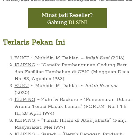
Terlaris Pekan Ini
BUKU
~ Muhidin M. Dahlan –
Inilah Esai
(2016)
KLIPING
~ “Ganefo: Pembangunan Gedung Baru
dan Fasilitas Tambahan di GBK” (Mingguan Djaja
No. 83, Agustus 1963)
BUKU
~ Muhidin M. Dahlan ~
Inilah Resensi
(2020)
KLIPING
~ Zuhri & Baskoro ~ “Pencemaran Udara
Aroma Terasi Masuk Lemari” (FORUM_No. 1 Th.
III, 28 April 1994)
KLIPING
~ “Timah Hitam di Atas Jakarta” (Panji
Masyarakat, Mei 1997)
KLIPING
~ Sayadi ~ “Bersih Denggan Prodasih: