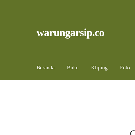
Skip
to
content
Skip
Skip
warungarsip.co
to
to
navigation
content
Beranda
Buku
Kliping
Foto
C