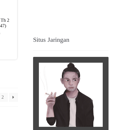
 Th 2
947)
0
Situs Jaringan
2