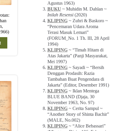
Agustus 1963)
BUKU
~ Muhidin M. Dahlan ~
Inilah Resensi
(2020)
otan:
KLIPING
~ Zuhri & Baskoro ~
uhan
n,
“Pencemaran Udara Aroma
1966)
Terasi Masuk Lemari”
(FORUM_No. 1 Th. III, 28 April
t
1994)
KLIPING
~ “Timah Hitam di
Atas Jakarta” (Panji Masyarakat,
Mei 1997)
KLIPING
~ Sayadi ~ “Bersih
Denggan Prodasih: Razia
Tambahan Buat Pengendara di
Jakarta” (Editor, Desember 1991)
KLIPING
~ Iklan Mentega
BLUE BAND (Djaja, 30
November 1963, No. 97)
KLIPING
~ Cerita Sampul ~
“Another Story of Shinta Bachir”
(MALE, No.002)
KLIPING
~ “Alice Bebassari”