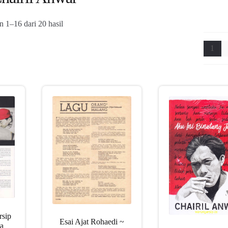
Diurutkan
 1–16 dari 20 hasil
menurut
yang
1
terbaru
sip
Esai Ajat Rohaedi ~
a