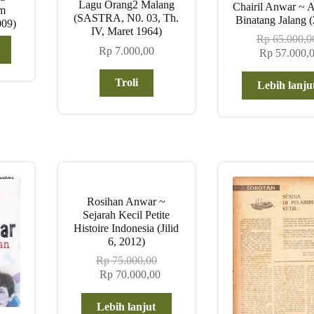
Lagu Orang2 Malang
Chairil Anwar ~ A
um
(SASTRA, N0. 03, Th.
Binatang Jalang 
009)
IV, Maret 1964)
Rp
65.000,0
Rp
7.000,00
Harga
Rp
57.000,
aslinya
adalah:
Troli
Lebih lanju
Rp 65.000,00
Rosihan Anwar ~
Sejarah Kecil Petite
Histoire Indonesia (Jilid
6, 2012)
Rp
75.000,00
Harga
Harga
Rp
70.000,00
aslinya
saat
adalah:
ini
Lebih lanjut