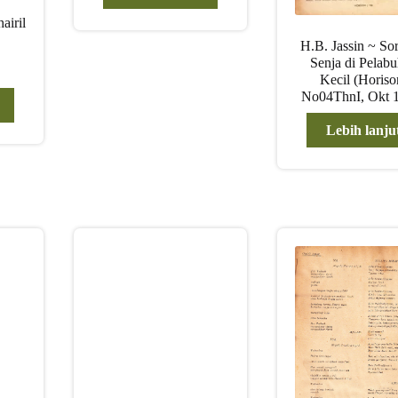
Rp 75.000,00.
adalah:
Rp 70.000,00.
airil
H.B. Jassin ~ Sor
Senja di Pelab
Kecil (Horiso
No04ThnI, Okt 
Lebih lanju