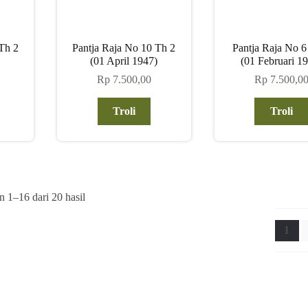
Th 2
Pantja Raja No 10 Th 2
Pantja Raja No 6
(01 April 1947)
(01 Februari 1
Rp
7.500,00
Rp
7.500,0
Troli
Troli
Diurutkan
 1–16 dari 20 hasil
menurut
yang
1
terbaru