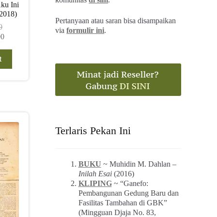
ku Ini
(2018)
Pertanyaan atau saran bisa disampaikan
0
via
formulir ini
.
Harga
00
saat
ini
t
.
adalah:
Rp 57.000,00.
Terlaris Pekan Ini
BUKU
~ Muhidin M. Dahlan –
Inilah Esai
(2016)
KLIPING
~ “Ganefo:
Pembangunan Gedung Baru dan
Fasilitas Tambahan di GBK”
(Mingguan Djaja No. 83,