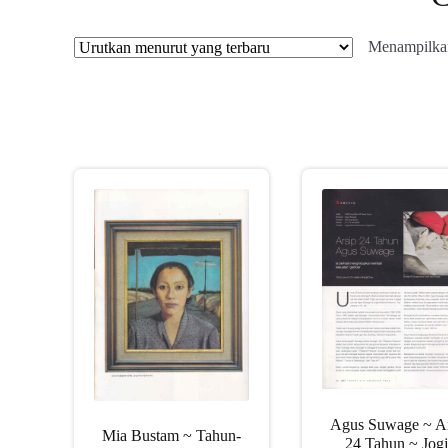
Menampilkan
Agus Suwage ~ Ar
Mia Bustam ~ Tahun-
24 Tahun ~ Jogj