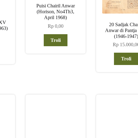
Puisi Chairil Anwar
(Horison, No4Th3,
April 1968)
 XV
20 Sadjak Chai
Rp
0,00
963)
Anwar di Pantja
(1946-1947
Troli
Rp
15.000,0
Troli