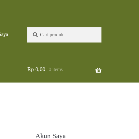
Pencarian
Cari
Saya
untuk:
Rp
0,00
0 items
Akun Saya