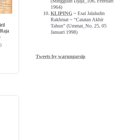
(Mingguan Djaja_106, Februari
1964)
KLIPING
~ Esai Jalaludin
Rakhmat ~ “Catatan Akhir
ril
Tahun” (Ummat_No. 25, 05
 Raja
Januari 1998)
)
0
Tweets by warungarsip