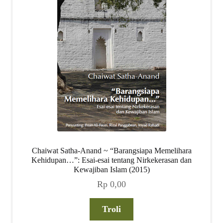
child
menu
Alamat
Rekening
Reseller
Chaiwat Satha-Anand ~ “Barangsiapa Memelihara
Kehidupan…”: Esai-esai tentang Nirkekerasan dan
Kewajiban Islam (2015)
Rp
0,00
Troli