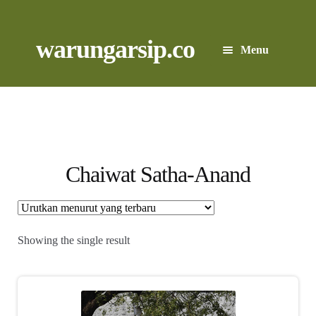
Skip
to
content
Skip
Skip
warungarsip.co
Menu
to
to
navigation
content
Beranda
Buku
Kliping
Chaiwat Satha-Anand
Foto
Suara
Showing the single result
Suvenir
Expand
Cari Arsip