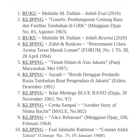
BUKU
~ Muhidin M. Dahlan –
Inilah Esai
(2016)
KLIPING
~ “Ganefo: Pembangunan Gedung Baru
dan Fasilitas Tambahan di GBK” (Mingguan Djaja
No. 83, Agustus 1963)
BUKU
~ Muhidin M. Dahlan ~
Inilah Resensi
(2020)
KLIPING
~ Zuhri & Baskoro ~ “Pencemaran Udara
Aroma Terasi Masuk Lemari” (FORUM_No. 1 Th. III,
28 April 1994)
KLIPING
~ “Timah Hitam di Atas Jakarta” (Panji
Masyarakat, Mei 1997)
KLIPING
~ Sayadi ~ “Bersih Denggan Prodasih:
Razia Tambahan Buat Pengendara di Jakarta” (Editor,
Desember 1991)
KLIPING
~ Iklan Mentega BLUE BAND (Djaja, 30
November 1963, No. 97)
KLIPING
~ Cerita Sampul ~ “Another Story of
Shinta Bachir” (MALE, No.002)
KLIPING
~ “Alice Bebassari” (Mingguan Djaja_106,
Februari 1964)
KLIPING
~ Esai Jalaludin Rakhmat ~ “Catatan Akhir
Tahun” (Ummat_No. 25, 05 Januari 1998)