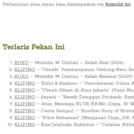
Pertanyaan atau saran bisa disampaikan via
formulir ini
.
Terlaris Pekan Ini
BUKU
~ Muhidin M. Dahlan –
Inilah Esai
(2016)
KLIPING
~ “Ganefo: Pembangunan Gedung Baru dan 
BUKU
~ Muhidin M. Dahlan ~
Inilah Resensi
(2020)
KLIPING
~ Zuhri & Baskoro ~ “Pencemaran Udara Ar
KLIPING
~ “Timah Hitam di Atas Jakarta” (Panji Ma
KLIPING
~ Sayadi ~ “Bersih Denggan Prodasih: Raz
KLIPING
~ Iklan Mentega BLUE BAND (Djaja, 30 No
KLIPING
~ Cerita Sampul ~ “Another Story of Shint
KLIPING
~ “Alice Bebassari” (Mingguan Djaja_106, F
KLIPING
~ Esai Jalaludin Rakhmat ~ “Catatan Akhi