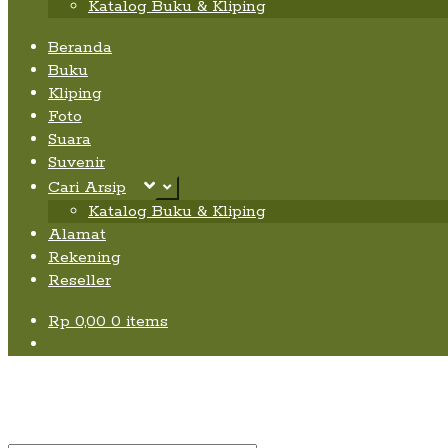
Katalog Buku & Kliping
Beranda
Buku
Kliping
Foto
Suara
Suvenir
Cari Arsip
Expand
child
Katalog Buku & Kliping
menu
Alamat
Rekening
Reseller
Rp
0,00
0 items