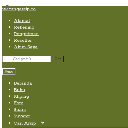
Skip
Skip
Skip
warungarsip.co
to
to
to
Alamat
content
navigation
content
Rekening
Pengiriman
Reseller
Akun Saya
Pencarian
Cari
untuk:
Menu
Beranda
Buku
Kliping
Foto
Suara
Suvenir
Cari Arsip