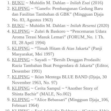
BUKU
~ Muhidin M. Dahlan –
Inilah Esai
(2016)
KLIPING
~ “Ganefo: Pembangunan Gedung Baru
dan Fasilitas Tambahan di GBK” (Mingguan Djaja
No. 83, Agustus 1963)
BUKU
~ Muhidin M. Dahlan ~
Inilah Resensi
(2020)
KLIPING
~ Zuhri & Baskoro ~ “Pencemaran Udara
Aroma Terasi Masuk Lemari” (FORUM_No. 1 Th.
III, 28 April 1994)
KLIPING
~ “Timah Hitam di Atas Jakarta” (Panji
Masyarakat, Mei 1997)
KLIPING
~ Sayadi ~ “Bersih Denggan Prodasih:
Razia Tambahan Buat Pengendara di Jakarta” (Editor,
Desember 1991)
KLIPING
~ Iklan Mentega BLUE BAND (Djaja, 30
November 1963, No. 97)
KLIPING
~ Cerita Sampul ~ “Another Story of
Shinta Bachir” (MALE, No.002)
KLIPING
~ “Alice Bebassari” (Mingguan Djaja_106,
Februari 1964)