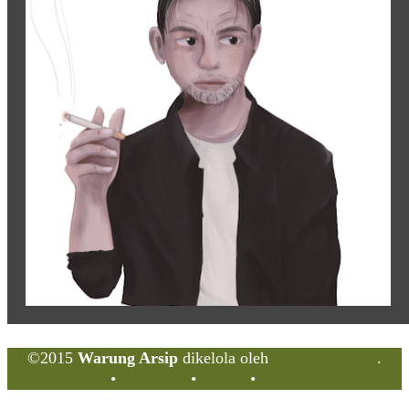
©2015
Warung Arsip
dikelola oleh
Indonesia Buku
.
Tentang
•
Peta Situs
•
Kerani
•
Privacy Policy