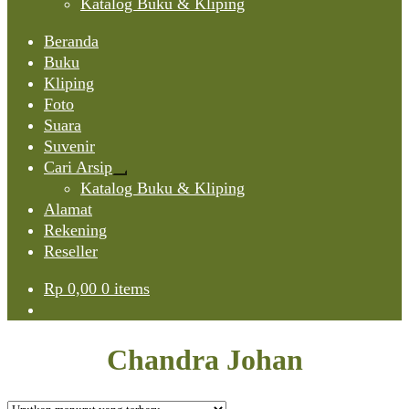
Katalog Buku & Kliping
Beranda
Buku
Kliping
Foto
Suara
Suvenir
Cari Arsip
Expand
Katalog Buku & Kliping
child
Alamat
menu
Rekening
Reseller
Rp
0,00
0 items
Chandra Johan