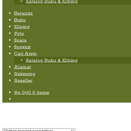
Katalog Buku & Kliping
Beranda
Buku
Kliping
Foto
Suara
Suvenir
Cari Arsip
Katalog Buku & Kliping
Alamat
Rekening
Reseller
Rp
0,00
0 items