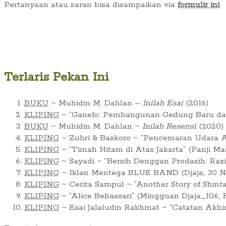
Pertanyaan atau saran bisa disampaikan via
formulir ini
.
Terlaris Pekan Ini
BUKU
~ Muhidin M. Dahlan –
Inilah Esai
(2016)
KLIPING
~ “Ganefo: Pembangunan Gedung Baru dan 
BUKU
~ Muhidin M. Dahlan ~
Inilah Resensi
(2020)
KLIPING
~ Zuhri & Baskoro ~ “Pencemaran Udara Ar
KLIPING
~ “Timah Hitam di Atas Jakarta” (Panji Ma
KLIPING
~ Sayadi ~ “Bersih Denggan Prodasih: Raz
KLIPING
~ Iklan Mentega BLUE BAND (Djaja, 30 No
KLIPING
~ Cerita Sampul ~ “Another Story of Shint
KLIPING
~ “Alice Bebassari” (Mingguan Djaja_106, F
KLIPING
~ Esai Jalaludin Rakhmat ~ “Catatan Akhi