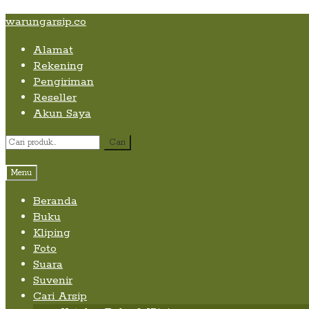
Skip
Skip
Skip
warungarsip.co
to
to
to
Alamat
content
navigation
content
Rekening
Pengiriman
Reseller
Akun Saya
Pencarian
Cari
untuk:
Menu
Beranda
Buku
Kliping
Foto
Suara
Suvenir
Cari Arsip