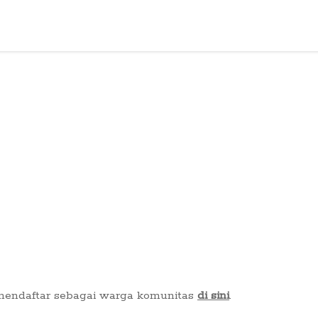
 mendaftar sebagai warga komunitas
di sini
.