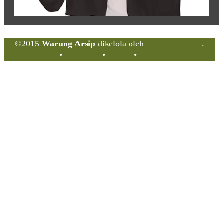
©2015
Warung Arsip
dikelola oleh
Indonesia Buku
.
Tentang
•
Peta Situs
•
Kerani
•
Privacy Policy