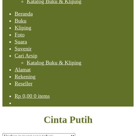
Katalog Buku & Kliping
Beranda
Buku
Kliping
Foto
Suara
Suvenir
Cari Arsip
Katalog Buku & Kliping
Alamat
Rekening
Reseller
Rp
0,00
0 items
Cinta Putih