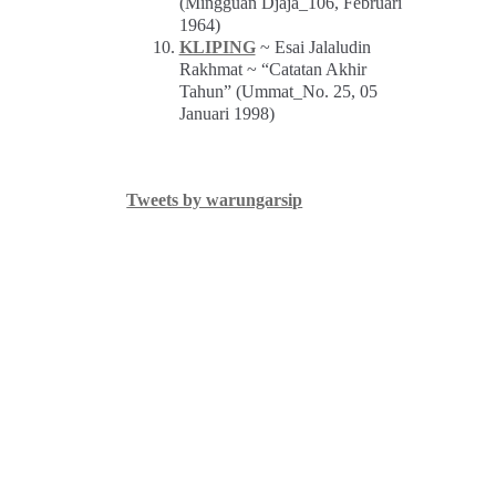
(Mingguan Djaja_106, Februari
1964)
KLIPING
~ Esai Jalaludin
Rakhmat ~ “Catatan Akhir
Tahun” (Ummat_No. 25, 05
Januari 1998)
Tweets by warungarsip