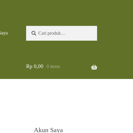
Pencarian
Cari
Saya
untuk:
Rp
0,00
0 items
Akun Saya