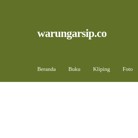
Skip
to
content
Skip
Skip
warungarsip.co
to
to
navigation
content
Beranda
Buku
Kliping
Foto