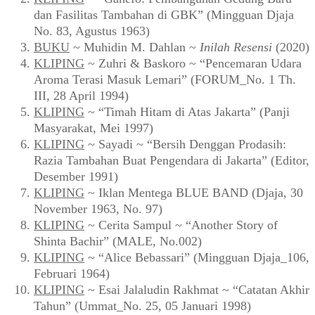
dan Fasilitas Tambahan di GBK” (Mingguan Djaja
No. 83, Agustus 1963)
BUKU
~ Muhidin M. Dahlan ~
Inilah Resensi
(2020)
KLIPING
~ Zuhri & Baskoro ~ “Pencemaran Udara
Aroma Terasi Masuk Lemari” (FORUM_No. 1 Th.
III, 28 April 1994)
KLIPING
~ “Timah Hitam di Atas Jakarta” (Panji
Masyarakat, Mei 1997)
KLIPING
~ Sayadi ~ “Bersih Denggan Prodasih:
Razia Tambahan Buat Pengendara di Jakarta” (Editor,
Desember 1991)
KLIPING
~ Iklan Mentega BLUE BAND (Djaja, 30
November 1963, No. 97)
KLIPING
~ Cerita Sampul ~ “Another Story of
Shinta Bachir” (MALE, No.002)
KLIPING
~ “Alice Bebassari” (Mingguan Djaja_106,
Februari 1964)
KLIPING
~ Esai Jalaludin Rakhmat ~ “Catatan Akhir
Tahun” (Ummat_No. 25, 05 Januari 1998)