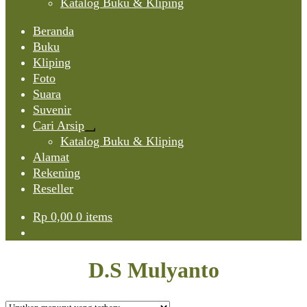
Katalog Buku & Kliping
Beranda
Buku
Kliping
Foto
Suara
Suvenir
Cari Arsip
Expand
Katalog Buku & Kliping
child
Alamat
menu
Rekening
Reseller
Rp
0,00
0 items
D.S Mulyanto