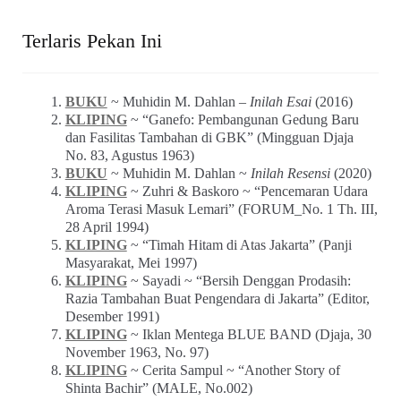
Terlaris Pekan Ini
BUKU
~ Muhidin M. Dahlan –
Inilah Esai
(2016)
KLIPING
~ “Ganefo: Pembangunan Gedung Baru
dan Fasilitas Tambahan di GBK” (Mingguan Djaja
No. 83, Agustus 1963)
BUKU
~ Muhidin M. Dahlan ~
Inilah Resensi
(2020)
KLIPING
~ Zuhri & Baskoro ~ “Pencemaran Udara
Aroma Terasi Masuk Lemari” (FORUM_No. 1 Th. III,
28 April 1994)
KLIPING
~ “Timah Hitam di Atas Jakarta” (Panji
Masyarakat, Mei 1997)
KLIPING
~ Sayadi ~ “Bersih Denggan Prodasih:
Razia Tambahan Buat Pengendara di Jakarta” (Editor,
Desember 1991)
KLIPING
~ Iklan Mentega BLUE BAND (Djaja, 30
November 1963, No. 97)
KLIPING
~ Cerita Sampul ~ “Another Story of
Shinta Bachir” (MALE, No.002)