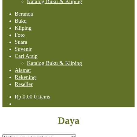
Katalog Buku & Kliping
Beranda
Buku
Kliping
Foto
Suara
Suvenir
Cari Arsip
Katalog Buku & Kliping
Alamat
Rekening
Reseller
Rp
0,00
0 items
Daya