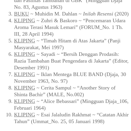
dan Fasilitas Tambahan di GBK” (Mingguan Djaja
No. 83, Agustus 1963)
BUKU
~ Muhidin M. Dahlan ~
Inilah Resensi
(2020)
KLIPING
~ Zuhri & Baskoro ~ “Pencemaran Udara
Aroma Terasi Masuk Lemari” (FORUM_No. 1 Th.
III, 28 April 1994)
KLIPING
~ “Timah Hitam di Atas Jakarta” (Panji
Masyarakat, Mei 1997)
KLIPING
~ Sayadi ~ “Bersih Denggan Prodasih:
Razia Tambahan Buat Pengendara di Jakarta” (Editor,
Desember 1991)
KLIPING
~ Iklan Mentega BLUE BAND (Djaja, 30
November 1963, No. 97)
KLIPING
~ Cerita Sampul ~ “Another Story of
Shinta Bachir” (MALE, No.002)
KLIPING
~ “Alice Bebassari” (Mingguan Djaja_106,
Februari 1964)
KLIPING
~ Esai Jalaludin Rakhmat ~ “Catatan Akhir
Tahun” (Ummat_No. 25, 05 Januari 1998)