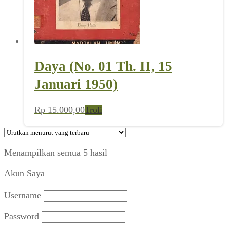
Daya (No. 01 Th. II, 15
Januari 1950)
Rp
15.000,00
Troli
Diurutkan
Menampilkan semua 5 hasil
menurut
Akun Saya
yang
terbaru
Username
Password