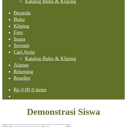
Katalog Buku & Kliping
Beranda
Buku
Kliping
Foto
Suara
Suvenir
Cari Arsip
Katalog Buku & Kliping
Alamat
Rekening
Reseller
Rp
0,00
0 items
Demonstrasi Siswa