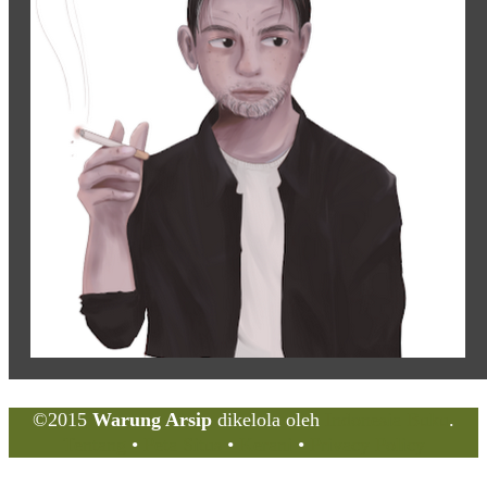
©2015
Warung Arsip
dikelola oleh
Indonesia Buku
.
Tentang
•
Peta Situs
•
Kerani
•
Privacy Policy