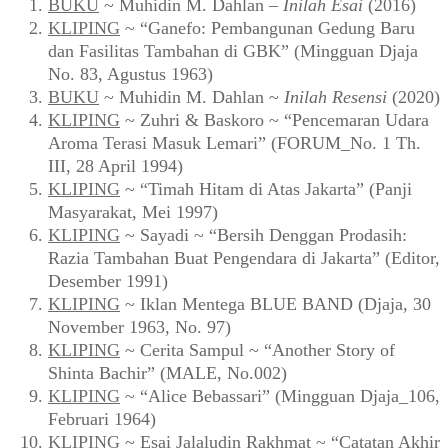
BUKU
~ Muhidin M. Dahlan –
Inilah Esai
(2016)
KLIPING
~ “Ganefo: Pembangunan Gedung Baru
dan Fasilitas Tambahan di GBK” (Mingguan Djaja
No. 83, Agustus 1963)
BUKU
~ Muhidin M. Dahlan ~
Inilah Resensi
(2020)
KLIPING
~ Zuhri & Baskoro ~ “Pencemaran Udara
Aroma Terasi Masuk Lemari” (FORUM_No. 1 Th.
III, 28 April 1994)
KLIPING
~ “Timah Hitam di Atas Jakarta” (Panji
Masyarakat, Mei 1997)
KLIPING
~ Sayadi ~ “Bersih Denggan Prodasih:
Razia Tambahan Buat Pengendara di Jakarta” (Editor,
Desember 1991)
KLIPING
~ Iklan Mentega BLUE BAND (Djaja, 30
November 1963, No. 97)
KLIPING
~ Cerita Sampul ~ “Another Story of
Shinta Bachir” (MALE, No.002)
KLIPING
~ “Alice Bebassari” (Mingguan Djaja_106,
Februari 1964)
KLIPING
~ Esai Jalaludin Rakhmat ~ “Catatan Akhir