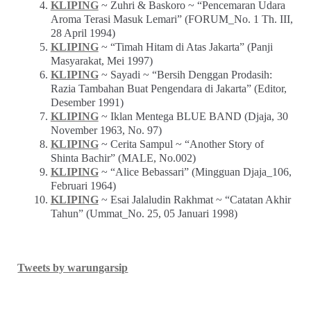
KLIPING
~ Zuhri & Baskoro ~ “Pencemaran Udara
Aroma Terasi Masuk Lemari” (FORUM_No. 1 Th. III,
28 April 1994)
KLIPING
~ “Timah Hitam di Atas Jakarta” (Panji
Masyarakat, Mei 1997)
KLIPING
~ Sayadi ~ “Bersih Denggan Prodasih:
Razia Tambahan Buat Pengendara di Jakarta” (Editor,
Desember 1991)
KLIPING
~ Iklan Mentega BLUE BAND (Djaja, 30
November 1963, No. 97)
KLIPING
~ Cerita Sampul ~ “Another Story of
Shinta Bachir” (MALE, No.002)
KLIPING
~ “Alice Bebassari” (Mingguan Djaja_106,
Februari 1964)
KLIPING
~ Esai Jalaludin Rakhmat ~ “Catatan Akhir
Tahun” (Ummat_No. 25, 05 Januari 1998)
Tweets by warungarsip