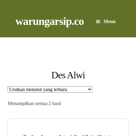
Skip
to
content
Skip
Skip
warungarsip.co
Menu
to
to
navigation
content
Beranda
Buku
Kliping
Des Alwi
Foto
Suara
Diurutkan
Menampilkan semua 2 hasil
menurut
yang
Suvenir
terbaru
Expand
Cari Arsip