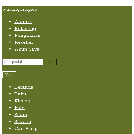
Skip
Skip
Skip
warungarsip.co
to
to
to
Alamat
content
navigation
content
Rekening
Pengiriman
Reseller
Akun Saya
Pencarian
Cari
untuk:
Menu
Beranda
Buku
Kliping
Foto
Suara
Suvenir
Cari Arsip