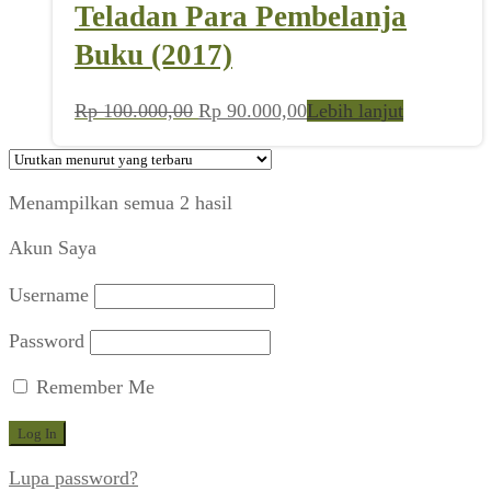
Teladan Para Pembelanja
Buku (2017)
Harga
Harga
Rp
100.000,00
Rp
90.000,00
Lebih lanjut
aslinya
saat
adalah:
ini
Rp 100.000,00.
adalah:
Diurutkan
Menampilkan semua 2 hasil
Rp 90.000,00.
menurut
Akun Saya
yang
terbaru
Username
Password
Remember Me
Lupa password?