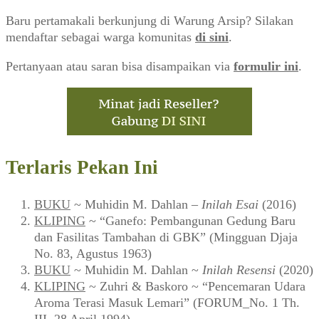
Baru pertamakali berkunjung di Warung Arsip? Silakan
mendaftar sebagai warga komunitas
di sini
.
Pertanyaan atau saran bisa disampaikan via
formulir ini
.
Terlaris Pekan Ini
BUKU
~ Muhidin M. Dahlan –
Inilah Esai
(2016)
KLIPING
~ “Ganefo: Pembangunan Gedung Baru
dan Fasilitas Tambahan di GBK” (Mingguan Djaja
No. 83, Agustus 1963)
BUKU
~ Muhidin M. Dahlan ~
Inilah Resensi
(2020)
KLIPING
~ Zuhri & Baskoro ~ “Pencemaran Udara
Aroma Terasi Masuk Lemari” (FORUM_No. 1 Th.
III, 28 April 1994)