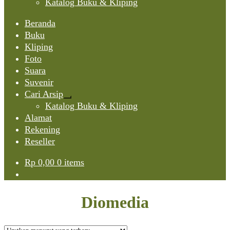
Katalog Buku & Kliping
Beranda
Buku
Kliping
Foto
Suara
Suvenir
Cari Arsip
Expand
Katalog Buku & Kliping
child
Alamat
menu
Rekening
Reseller
Rp
0,00
0 items
Diomedia