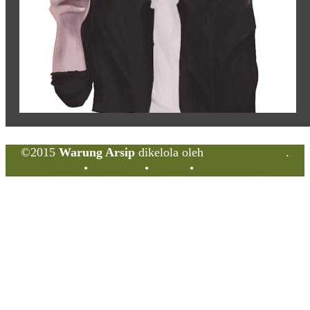
©2015
Warung Arsip
dikelola oleh
Indonesia Buku
.
Tentang
•
Peta Situs
•
Kerani
•
Privacy Policy