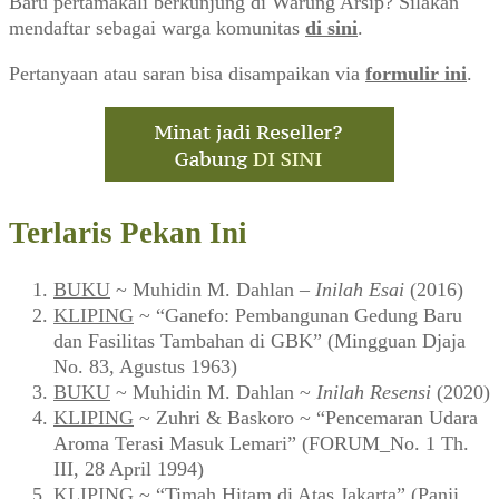
Baru pertamakali berkunjung di Warung Arsip? Silakan
mendaftar sebagai warga komunitas
di sini
.
Pertanyaan atau saran bisa disampaikan via
formulir ini
.
Terlaris Pekan Ini
BUKU
~ Muhidin M. Dahlan –
Inilah Esai
(2016)
KLIPING
~ “Ganefo: Pembangunan Gedung Baru
dan Fasilitas Tambahan di GBK” (Mingguan Djaja
No. 83, Agustus 1963)
BUKU
~ Muhidin M. Dahlan ~
Inilah Resensi
(2020)
KLIPING
~ Zuhri & Baskoro ~ “Pencemaran Udara
Aroma Terasi Masuk Lemari” (FORUM_No. 1 Th.
III, 28 April 1994)
KLIPING
~ “Timah Hitam di Atas Jakarta” (Panji