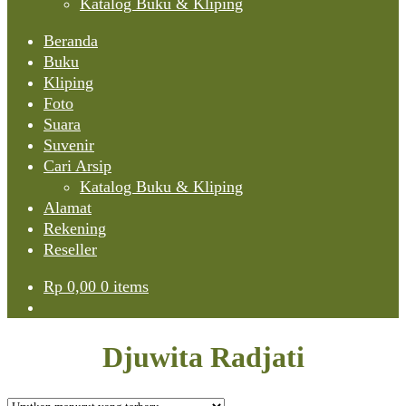
Katalog Buku & Kliping
Beranda
Buku
Kliping
Foto
Suara
Suvenir
Cari Arsip
Katalog Buku & Kliping
Alamat
Rekening
Reseller
Rp
0,00
0 items
Djuwita Radjati